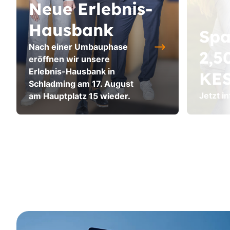
Neue Erlebnis-
Hausbank
Spa
Nach einer Umbauphase
2,5
eröffnen wir unsere
Erlebnis-Hausbank in
KES
Schladming am 17. August
Jetzt i
am Hauptplatz 15 wieder.