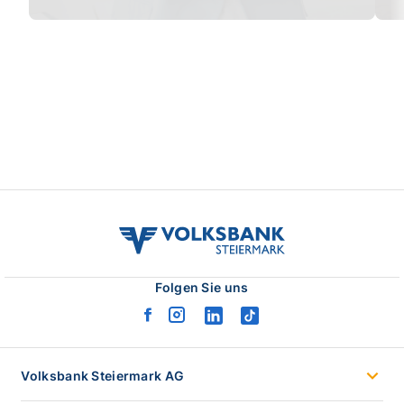
volksbank
stmk
logo
Folgen Sie uns
facebook
instagram
linkedin
tiktok
logo
logo
logo
logo
Volksbank Steiermark AG