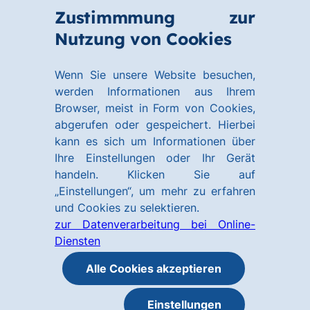
Zum
Zum
Zustimmmung zur
Hauptinhalt
Footer
Link
Nutzung von Cookies
Menü
springen
springen
zur
öffnen
Homepage
Wenn Sie unsere Website besuchen,
werden Informationen aus Ihrem
Browser, meist in Form von Cookies,
abgerufen oder gespeichert. Hierbei
kann es sich um Informationen über
Ihre Einstellungen oder Ihr Gerät
handeln. Klicken Sie auf
„Einstellungen“, um mehr zu erfahren
und Cookies zu selektieren.
zur Datenverarbeitung bei Online-
Diensten
Alle Cookies akzeptieren
Einstellungen