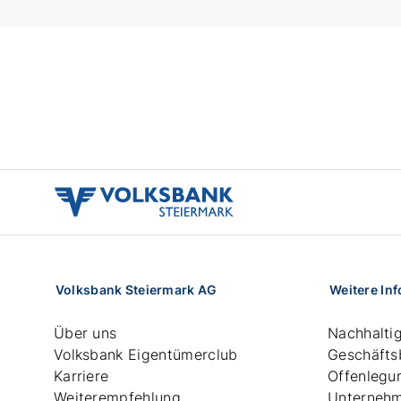
volksbank
stmk
logo
Volksbank Steiermark AG
Weitere In
Über uns
Nachhaltig
Volksbank Eigentümerclub
Geschäfts
Karriere
Offenlegu
Weiterempfehlung
Unterneh