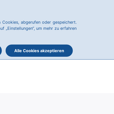
News
Hausbank
Kundenservice
hausbanking
 Cookies, abgerufen oder gespeichert.
Suche
Menü
auf „Einstellungen“, um mehr zu erfahren
öffnen
öffnen
oder
schließen
Alle Cookies akzeptieren