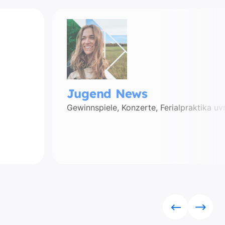
Jugend News
Gewinnspiele, Konzerte, Ferialpraktika uv
Rückwärts
Vorwä