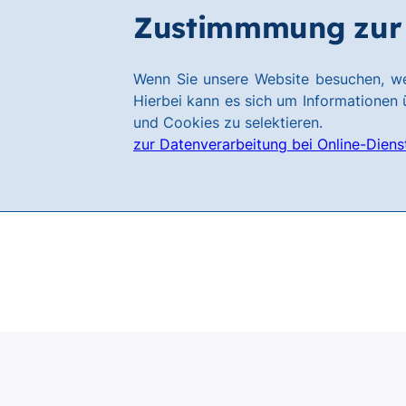
Zum
Zum
Zustimmmung zur 
Filialen
Hauptinhalt
Footer
springen
springen
Link
Wenn Sie unsere Website besuchen, we
zur
Hierbei kann es sich um Informationen ü
Homepage
und Cookies zu selektieren.
zur Datenverarbeitung bei Online-Diens