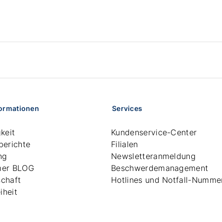
formationen
Services
keit
Kundenservice-Center
berichte
Filialen
ng
Newsletteranmeldung
mer BLOG
Beschwerdemanagement
chaft
Hotlines und Notfall-Numme
iheit