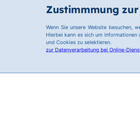
Zum
Zum
Zustimmmung zur 
Filialen
Hauptinhalt
Footer
springen
springen
Link
Wenn Sie unsere Website besuchen, we
zur
Hierbei kann es sich um Informationen ü
Homepage
und Cookies zu selektieren.
zur Datenverarbeitung bei Online-Diens