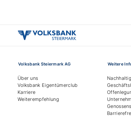
volksbank
stmk
logo
Volksbank Steiermark AG
Weitere In
Über uns
Nachhaltig
Volksbank Eigentümerclub
Geschäfts
Karriere
Offenlegu
Weiterempfehlung
Unterneh
Genossens
Barrierefre