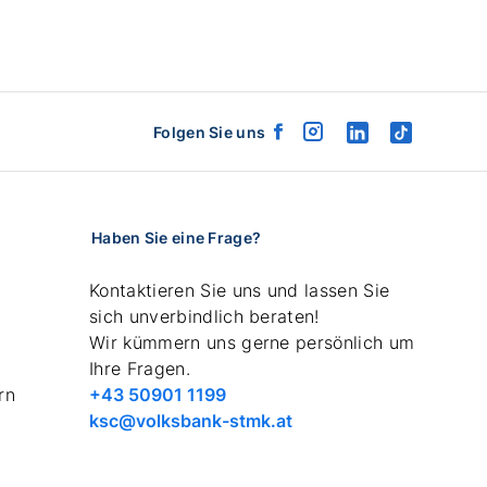
Folgen Sie uns
facebook
instagram
linkedin
tiktok
logo
logo
logo
logo
Haben Sie eine Frage?
Kontaktieren Sie uns und lassen Sie
sich unverbindlich beraten!
Wir kümmern uns gerne persönlich um
Ihre Fragen.
Telefonnummer
rn
+43 50901 1199
anrufen
email
ksc@volksbank-stmk.at
schreiben