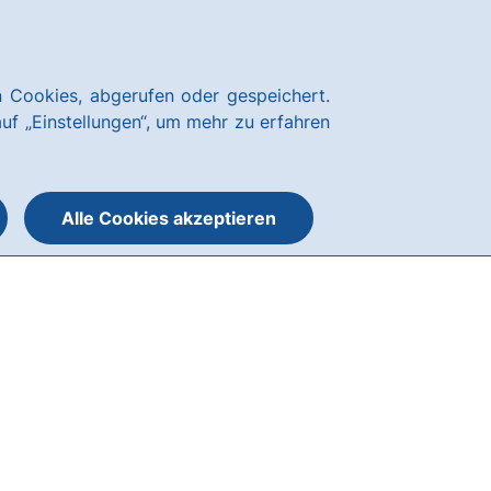
News
Hausbank
Kundenservice
hausbanking
 Cookies, abgerufen oder gespeichert.
Suche
Menü
auf „Einstellungen“, um mehr zu erfahren
öffnen
öffnen
oder
schließen
Alle Cookies akzeptieren