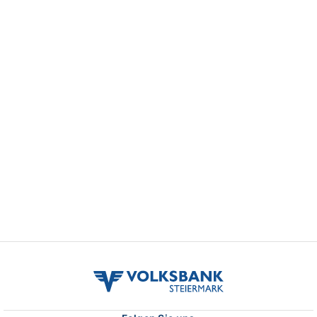
volksbank
stmk
logo