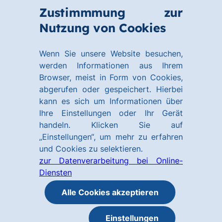
Zum
Zum
Zustimmmung zur
Hauptinhalt
Footer
Link
Nutzung von Cookies
Menü
springen
springen
zur
öffnen
Homepage
Wenn Sie unsere Website besuchen,
werden Informationen aus Ihrem
Browser, meist in Form von Cookies,
abgerufen oder gespeichert. Hierbei
kann es sich um Informationen über
Ihre Einstellungen oder Ihr Gerät
handeln. Klicken Sie auf
„Einstellungen“, um mehr zu erfahren
und Cookies zu selektieren.
zur Datenverarbeitung bei Online-
Diensten
Alle Cookies akzeptieren
Einstellungen