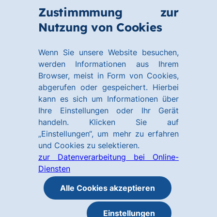
Zum
Zum
Zustimmmung zur
Hauptinhalt
Footer
Link
Nutzung von Cookies
Menü
springen
springen
zur
öffnen
Homepage
Wenn Sie unsere Website besuchen,
werden Informationen aus Ihrem
Browser, meist in Form von Cookies,
abgerufen oder gespeichert. Hierbei
kann es sich um Informationen über
Ihre Einstellungen oder Ihr Gerät
handeln. Klicken Sie auf
„Einstellungen“, um mehr zu erfahren
und Cookies zu selektieren.
zur Datenverarbeitung bei Online-
Diensten
Alle Cookies akzeptieren
Einstellungen