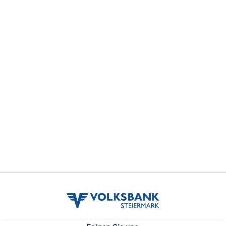
volksbank
stmk
logo