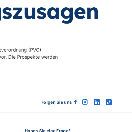
gszusagen
ktverordnung (PVO)
or. Die Prospekte werden
Folgen Sie uns
facebook
instagram
linkedin
tiktok
logo
logo
logo
logo
Haben Sie eine Frage?