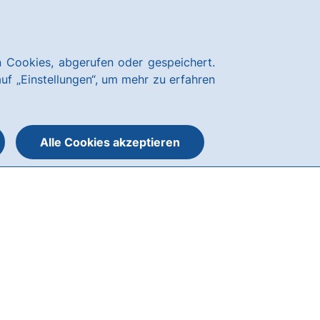
News
Hausbank
Kundenservice
hausbanking
 Cookies, abgerufen oder gespeichert.
Suche
Menü
auf „Einstellungen“, um mehr zu erfahren
öffnen
öffnen
oder
schließen
Alle Cookies akzeptieren