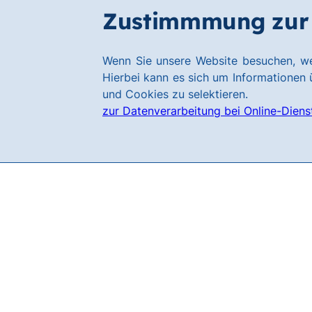
Zum
Zum
Zustimmmung zur 
Filialen
Hauptinhalt
Footer
springen
springen
Link
Wenn Sie unsere Website besuchen, we
zur
Hierbei kann es sich um Informationen ü
Homepage
und Cookies zu selektieren.
zur Datenverarbeitung bei Online-Diens