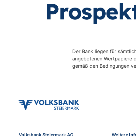
Prospek
Der Bank liegen für sämtli
angebotenen Wertpapiere d
gemäß den Bedingungen ver
volksbank
stmk
logo
Volksbank Steiermark AG
Weitere In