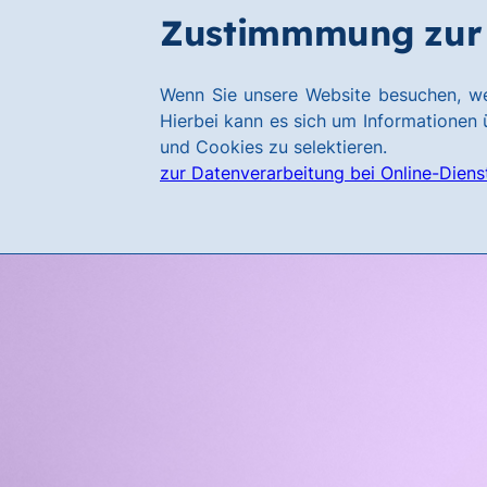
Zum
Zum
Zustimmmung zur 
Hauptinhalt
Footer
springen
springen
Link
Wenn Sie unsere Website besuchen, we
zur
Hierbei kann es sich um Informationen ü
Homepage
und Cookies zu selektieren.
zur Datenverarbeitung bei Online-Diens