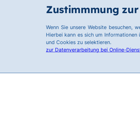
Zum
Zum
Zustimmmung zur 
Filialen
Hauptinhalt
Footer
springen
springen
Link
Wenn Sie unsere Website besuchen, we
zur
Hierbei kann es sich um Informationen ü
Homepage
und Cookies zu selektieren.
zur Datenverarbeitung bei Online-Diens