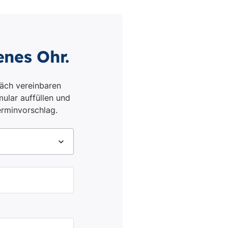
enes Ohr.
äch vereinbaren
ular auffüllen und
erminvorschlag.