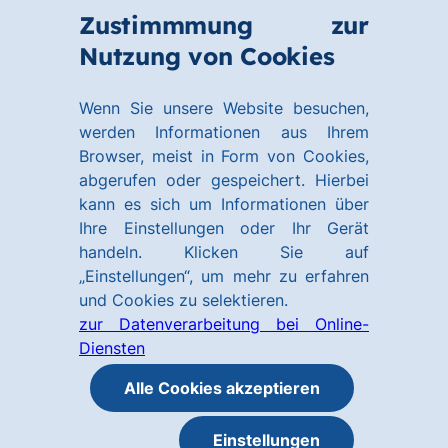
Zum
Zum
Zustimmmung zur
Hauptinhalt
Footer
Link
Nutzung von Cookies
Menü
springen
springen
zur
öffnen
Homepage
Wenn Sie unsere Website besuchen,
werden Informationen aus Ihrem
Browser, meist in Form von Cookies,
abgerufen oder gespeichert. Hierbei
kann es sich um Informationen über
Ihre Einstellungen oder Ihr Gerät
handeln. Klicken Sie auf
„Einstellungen“, um mehr zu erfahren
und Cookies zu selektieren.
zur Datenverarbeitung bei Online-
Diensten
Alle Cookies akzeptieren
Einstellungen