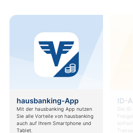
hausbanking-App
ID-
Mit der hausbanking App nutzen
Die ID
Sie alle Vorteile von hausbanking
Freiga
auch auf Ihrem Smartphone und
einfac
Tablet.
Transa