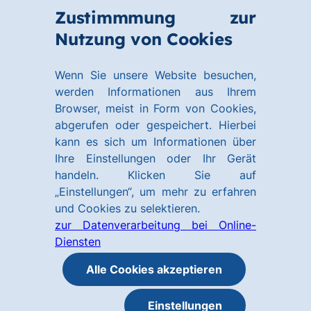
Zum
Zum
Zustimmmung zur
Hauptinhalt
Footer
Link
Nutzung von Cookies
Menü
springen
springen
zur
öffnen
Homepage
Wenn Sie unsere Website besuchen,
werden Informationen aus Ihrem
Browser, meist in Form von Cookies,
abgerufen oder gespeichert. Hierbei
kann es sich um Informationen über
Ihre Einstellungen oder Ihr Gerät
handeln. Klicken Sie auf
„Einstellungen“, um mehr zu erfahren
und Cookies zu selektieren.
zur Datenverarbeitung bei Online-
Diensten
Alle Cookies akzeptieren
Einstellungen