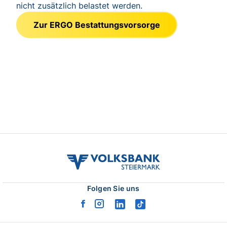
volksbank
stmk
logo
Folgen Sie uns
facebook
instagram
linkedin
tiktok
logo
logo
logo
logo