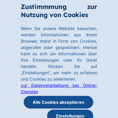
Zum
Zum
Zustimmmung zur
Hauptinhalt
Footer
Link
Nutzung von Cookies
Menü
springen
springen
zur
öffnen
Homepage
Wenn Sie unsere Website besuchen,
werden Informationen aus Ihrem
Browser, meist in Form von Cookies,
abgerufen oder gespeichert. Hierbei
kann es sich um Informationen über
Ihre Einstellungen oder Ihr Gerät
handeln. Klicken Sie auf
„Einstellungen“, um mehr zu erfahren
und Cookies zu selektieren.
zur Datenverarbeitung bei Online-
Diensten
Alle Cookies akzeptieren
Einstellungen