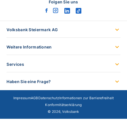
Folgen Sie uns
facebook
instagram
linkedin
tiktok
logo
logo
logo
logo
Volksbank Steiermark AG
Weitere Informationen
Services
Haben Sie eine Frage?
Impressum
AGB
Datenschutz
Informationen zur Barrierefreiheit
Konformitätserklärung
© 2026, Volksbank